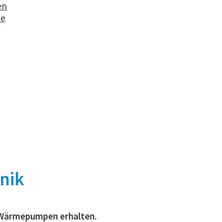
en
te
nik
-Wärmepumpen erhalten.