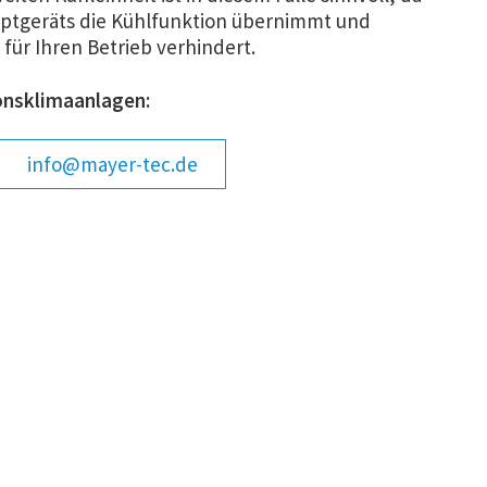
auptgeräts die Kühlfunktion übernimmt und
r
ür Ihren Betrieb verhindert.
.
onsklimaanlagen:
info@mayer-tec.de